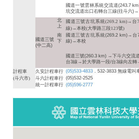
國道一號雲林系統交流道(243.7 
坑交流道出口右轉台三線(往斗六)
北
國道三號古坑系統(269.2 km)
上
線)→本校(大學路三段123號)
南
國道三號古坑系統(269.2 km)
國道三號
下
線)→本校
(中二高)
國道三號(260.3 km) →下斗六
台3線→於大學路一段/台3線向左轉
(05)533-4833
．532-3833 無線電叫
計程車
久安計程車行
(05)532-2525
(斗六市)
斗六計程車行
統一計程車行
(05)596-2777