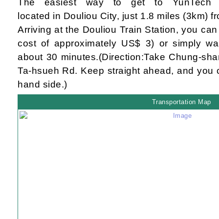
The easiest way to get to YunTech i
located in
Douliou City, just 1.8 miles (3km) 
Arriving at
the
Douliou
T
rain
S
tation, you ca
cost of approximately
US$ 3) or
simply
wa
about 30 minutes.
(
Direction:
Take Chung-sha
Ta-hsueh Rd.
Keep straight ahead, and
you c
hand side.)
Transportation Map