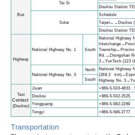
Tai Si
Douliou Station T
Bus
Schedule
Solar
Taipei←→Douliou (
Douliou Station 
National Highway N
Interchange→Provi
National Highway No. 1
South
Township→Provinci
Rd.→Zhongshan Rd.
Highway
3→YunTech (123 Un
National Highway N
North
National Highway No. 3
(269.2 km)→Expr
South
Highway No. 3→Yun
Jiuan
+886-5-533-4833
．
Taxi
Douliou
+886-5-532-2525
Contact
Yongguang
+886-5-582-2280
(Douliou)
Tongyi
+886-5-596-2777
Transportation