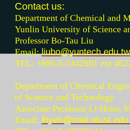
Contact us:
Department of Chemical and Ma
Yunlin University of Science 
Professor Bo-Tau Liu
Email:
liubo@yuntech.edu.tw
TEL: +886-5-5342601 ext 462
Department of Chemical Engine
of Science and Technology
Associate Professor Li-Hsien Y
Email:
lhyeh@mail.ntust.edu