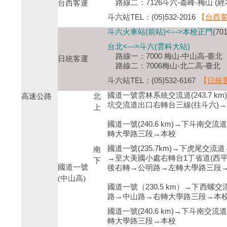
路線二：7126斗六-崙峰-梅山 (
台西客運
斗六站TEL：(05)532-2016
【
台西
斗六火車站(前站)<--->本校正門
(7
台北<--->斗六(雲科大站)
路線一：7000 梅山-中山高-臺北
日統客運
路線二：7006梅山-北二高-臺北
斗六站TEL：(05)532-6167
【
日統
國道一號雲林系統交流道(243.7 k
高速公路
北
坑交流道出口右轉台三線(往斗六)
上
國道一號(240.6 km)→下斗南
轉大學路三段→本校
國道一號(235.7km)→下虎尾交流
南
→至大美國小處右轉台1丁省道(西
下
國道一號
後右轉→公明路→左轉大學路三段
(中山高)
國道一號（230.5 km）→下西
路→中山路→右轉大學路三段→本
國道一號(240.6 km)→下斗南
轉大學路三段→本校