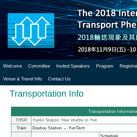
Welcome
Committee
Invited Speakers
Program
Registra
Venue & Travel Info
Contact Us
Transportation Info
Transportation Informatio
THSR
Yunlin Station: free shuttle to Yun
Train
Douliou Station → YunTech
Schedule