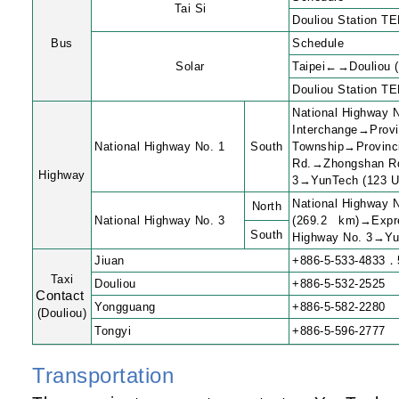
Tai Si
Douliou Station T
Bus
Schedule
Solar
Taipei←→Douliou (
Douliou Station 
National Highway N
Interchange→Provi
National Highway No. 1
South
Township→Provinci
Rd.→Zhongshan Rd.
Highway
3→YunTech (123 Un
National Highway N
North
National Highway No. 3
(269.2 km)→Expr
South
Highway No. 3→Yun
Jiuan
+886-5-533-4833
．
Taxi
Douliou
+886-5-532-2525
Contact
Yongguang
+886-5-582-2280
(Douliou)
Tongyi
+886-5-596-2777
Transportation