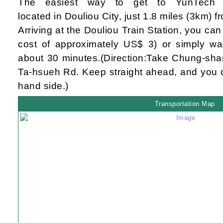
The easiest way to get to YunTech i
located in
Douliou City, just 1.8 miles (3km) 
Arriving at
the
Douliou
T
rain
S
tation, you ca
cost of approximately
US$ 3) or
simply
wa
about 30 minutes.
(
Direction:
Take Chung-sha
Ta-hsueh Rd.
Keep straight ahead, and
you c
hand side.)
Transportation Map