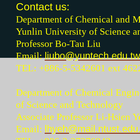
Contact us:
Department of Chemical and Ma
Yunlin University of Science 
Professor Bo-Tau Liu
Email:
liubo@yuntech.edu.tw
TEL: +886-5-5342601 ext 462
Department of Chemical Engine
of Science and Technology
Associate Professor Li-Hsien Y
Email:
lhyeh@mail.ntust.edu