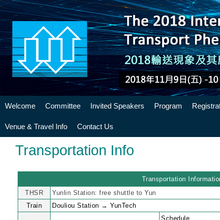
Welcome
Committee
Invited Speakers
Program
Registra
Venue & Travel Info
Contact Us
Transportation Info
Transportation Informatio
THSR
Yunlin Station: free shuttle to Yun
Train
Douliou Station → YunTech
Schedule