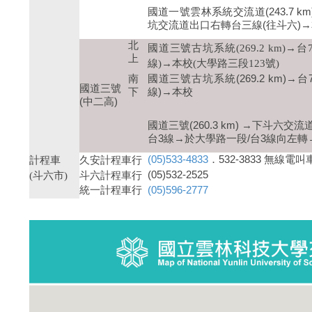
國道一號雲林系統交流道(243.7 
坑交流道出口右轉台三線(往斗六)
北
國道三號古坑系統(269.2 km)
上
線)→本校(大學路三段123號)
南
國道三號古坑系統(269.2 km)
國道三號
下
線)→本校
(中二高)
國道三號(260.3 km) →下斗六
台3線→於大學路一段/台3線向左轉
(05)533-4833
．532-3833 無線電叫
計程車
久安計程車行
(05)532-2525
(斗六市)
斗六計程車行
統一計程車行
(05)596-2777