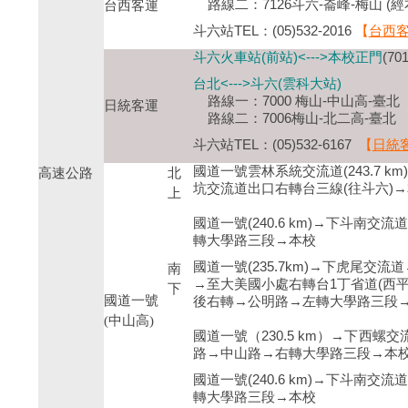
路線二：7126斗六-崙峰-梅山 (
台西客運
斗六站TEL：(05)532-2016
【
台西
斗六火車站(前站)<--->本校正門
(7
台北<--->斗六(雲科大站)
路線一：7000 梅山-中山高-臺北
日統客運
路線二：7006梅山-北二高-臺北
斗六站TEL：(05)532-6167
【
日統
國道一號雲林系統交流道(243.7 k
高速公路
北
坑交流道出口右轉台三線(往斗六)
上
國道一號(240.6 km)→下斗南
轉大學路三段→本校
國道一號(235.7km)→下虎尾交流
南
→至大美國小處右轉台1丁省道(西
下
國道一號
後右轉→公明路→左轉大學路三段
(中山高)
國道一號（230.5 km）→下西
路→中山路→右轉大學路三段→本
國道一號(240.6 km)→下斗南
轉大學路三段→本校